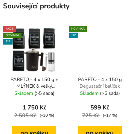
Související produkty
AKCE
NOVINKA
NOVINKA
TIP
TIP
PARETO - 4 x 150 g +
PARETO - 4 x 150 g
MLÝNEK & velký
Degustační balíček
FRENCH PRESS
Skladem
(>5 sada)
Skladem
(>5 sada)
Degustační balíček s
příslušenstvím
1 750 Kč
599 Kč
2 505 Kč
725 Kč
(–30 %)
(–17 %)
DO KOŠÍKU
DO KOŠÍKU