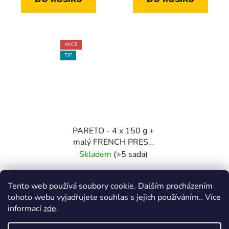
AKCE
TIP
PARETO - 4 x 150 g +
malý FRENCH PRESS
Degustační balíček s
Skladem
(>5 sada)
konvičkou
1 099 Kč
Tento web používá soubory cookie. Dalším procházením
1 415 Kč
(–22 %)
tohoto webu vyjadřujete souhlas s jejich používáním.. Více
informací
zde
.
DO KOŠÍKU