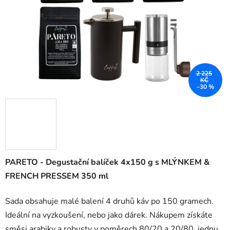
2 225
KČ
–30 %
PARETO - Degustační balíček 4x150 g s MLÝNKEM
&
FRENCH PRESSEM 350 ml
Sada obsahuje malé balení 4 druhů káv po 150 gramech.
Ideální na vyzkoušení, nebo jako dárek. Nákupem získáte
směsi arabiky a robusty v poměrech 80/20 a 20/80, jednu