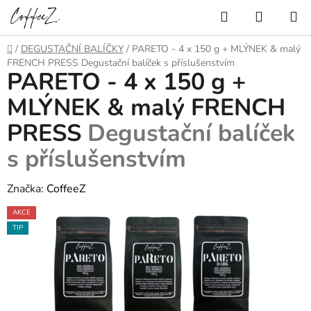
Přejít
Hledat
NÁKUP
na
KOŠÍK
obsah
Domů
/
DEGUSTAČNÍ BALÍČKY
/
PARETO - 4 x 150 g + MLÝNEK & malý
FRENCH PRESS
Degustační balíček s příslušenstvím
PARETO - 4 x 150 g +
MLÝNEK & malý FRENCH
PRESS
Degustační balíček
s příslušenstvím
Značka:
CoffeeZ
AKCE
TIP