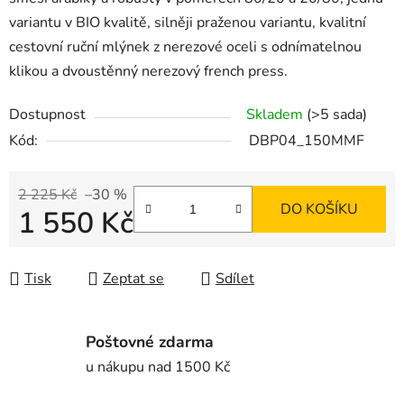
variantu v BIO kvalitě, silněji praženou variantu, kvalitní
cestovní ruční mlýnek z nerezové oceli s odnímatelnou
klikou a dvoustěnný nerezový french press.
Dostupnost
Skladem
(>5 sada)
Kód:
DBP04_150MMF
2 225 Kč
–30 %
DO KOŠÍKU
1 550 Kč
Měrná cena:
Tisk
Zeptat se
Sdílet
Poštovné zdarma
u nákupu nad 1500 Kč