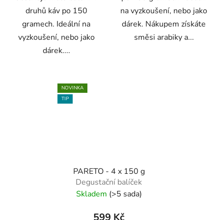
druhů káv po 150
na vyzkoušení, nebo jako
gramech. Ideální na
dárek. Nákupem získáte
vyzkoušení, nebo jako
směsi arabiky a...
dárek....
NOVINKA
TIP
PARETO - 4 x 150 g
Degustační balíček
Skladem
(>5 sada)
599 Kč