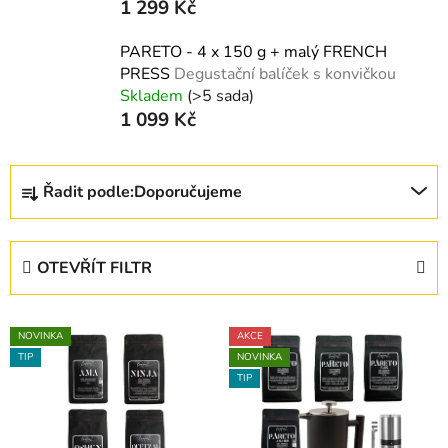
1 299 Kč
PARETO - 4 x 150 g + malý FRENCH
PRESS
Degustační balíček s konvičkou
Skladem
(>5 sada)
1 099 Kč
Ř
Řadit podle:
Doporučujeme
a
z
e
OTEVŘÍT FILTR
n
í
V
p
NOVINKA
AKCE
ý
r
TIP
NOVINKA
p
o
TIP
i
d
s
u