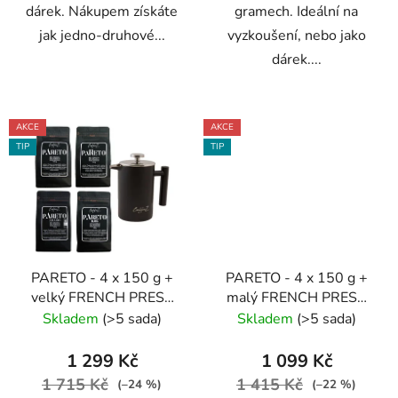
dárek. Nákupem získáte
gramech. Ideální na
jak jedno-druhové...
vyzkoušení, nebo jako
dárek....
AKCE
AKCE
TIP
TIP
PARETO - 4 x 150 g +
PARETO - 4 x 150 g +
velký FRENCH PRESS
malý FRENCH PRESS
Degustační balíček s
Degustační balíček s
Skladem
(>5 sada)
Skladem
(>5 sada)
konvičkou
konvičkou
1 299 Kč
1 099 Kč
1 715 Kč
1 415 Kč
(–24 %)
(–22 %)