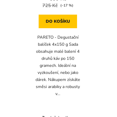
725 Kč
(–17 %)
DO KOŠÍKU
PARETO - Degustační
balíček 4x150 g Sada
obsahuje malé balení 4
druhů káv po 150
gramech. Ideální na
vyzkoušení, nebo jako
dárek. Nákupem získáte
směsi arabiky a robusty
v...