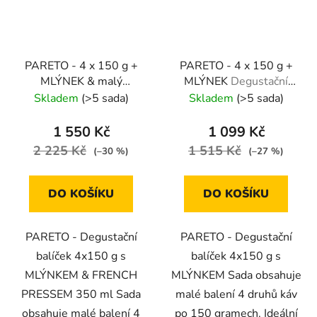
PARETO - 4 x 150 g +
PARETO - 4 x 150 g +
MLÝNEK & malý
MLÝNEK
Degustační
FRENCH PRESS
balíček s mlýnkem
Skladem
(>5 sada)
Skladem
(>5 sada)
Degustační balíček s
příslušenstvím
1 550 Kč
1 099 Kč
2 225 Kč
1 515 Kč
(–30 %)
(–27 %)
DO KOŠÍKU
DO KOŠÍKU
PARETO - Degustační
PARETO - Degustační
balíček 4x150 g s
balíček 4x150 g s
MLÝNKEM & FRENCH
MLÝNKEM Sada obsahuje
PRESSEM 350 ml Sada
malé balení 4 druhů káv
obsahuje malé balení 4
po 150 gramech. Ideální