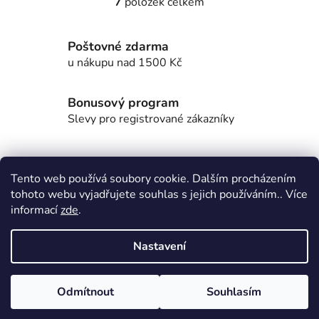
7
položek celkem
O
v
l
Poštovné zdarma
á
u nákupu nad 1500 Kč
d
a
c
Bonusový program
í
Slevy pro registrované zákazníky
p
r
v
Dárek zdarma
Tento web používá soubory cookie. Dalším procházením
k
Ke každé objednávce
tohoto webu vyjadřujete souhlas s jejich používáním.. Více
y
informací
zde
.
v
ý
Přes 3000 výdejních míst
p
Nastavení
po celé ČR
i
s
Z
u
Odmítnout
Souhlasím
Vytvořil Shoptet
á
Copyright 2026
CoffeeZ.
. Všechna práva vyhrazena.