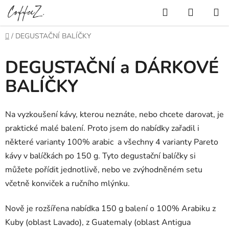
Přejít
Hledat
NÁKUP
na
KOŠÍK
obsah
Domů
/
DEGUSTAČNÍ BALÍČKY
DEGUSTAČNÍ a DÁRKOVÉ
BALÍČKY
Na vyzkoušení kávy, kterou neznáte, nebo chcete darovat, je
praktické malé balení. Proto jsem do nabídky zařadil i
některé varianty 100% arabic a všechny 4 varianty Pareto
kávy v balíčkách po 150 g. Tyto degustační balíčky si
můžete pořídit jednotlivě, nebo ve zvýhodněném setu
včetně konviček a ručního mlýnku.
Nově je rozšířena nabídka 150 g balení o 100% Arabiku z
Kuby (oblast Lavado), z Guatemaly (oblast Antigua