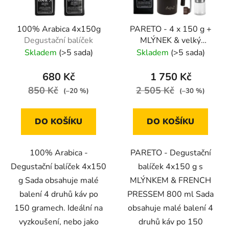
p
k
r
t
100% Arabica 4x150g
PARETO - 4 x 150 g +
o
ů
Degustační balíček
MLÝNEK & velký
d
FRENCH PRESS
Skladem
(>5 sada)
Skladem
(>5 sada)
u
Degustační balíček s
k
příslušenstvím
680 Kč
1 750 Kč
t
850 Kč
2 505 Kč
(–20 %)
(–30 %)
ů
DO KOŠÍKU
DO KOŠÍKU
100% Arabica -
PARETO - Degustační
Degustační balíček 4x150
balíček 4x150 g s
g Sada obsahuje malé
MLÝNKEM & FRENCH
balení 4 druhů káv po
PRESSEM 800 ml Sada
150 gramech. Ideální na
obsahuje malé balení 4
vyzkoušení, nebo jako
druhů káv po 150