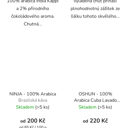
100% arabica India Kappi
vyladěná chuť přináší
a 2% přírodního
plnohodnotný zážitek ze
čokoládového aroma.
šálku tohoto skvělého...
Chutná...
NINJA - 100% Arabica
OSHUN - 100%
Brazilská káva
Arabica Cuba Lavado
Hedvábně jemná káva
Skladem
(>5 ks)
Skladem
(>5 ks)
200 Kč
220 Kč
od
od
Měrná
od 85 Kč / 100 g