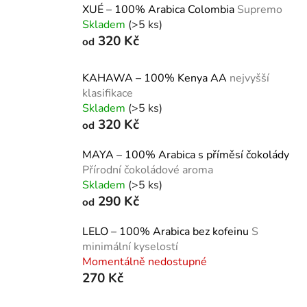
XUÉ – 100% Arabica Colombia
Supremo
Skladem
(>5 ks)
320 Kč
od
KAHAWA – 100% Kenya AA
nejvyšší
klasifikace
Skladem
(>5 ks)
320 Kč
od
MAYA – 100% Arabica s příměsí čokolády
Přírodní čokoládové aroma
Skladem
(>5 ks)
290 Kč
od
LELO – 100% Arabica bez kofeinu
S
minimální kyselostí
Momentálně nedostupné
270 Kč