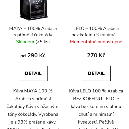
MAYA – 100% Arabica
LELO – 100% Arabica
s příměsí čokolády
bez kofeinu
S minimální
Přírodní čokoládové
kyselostí
Skladem
(>5 ks)
Momentálně nedostupné
aroma
290 Kč
270 Kč
od
DETAIL
DETAIL
Káva MAYA 100 %
Káva LELO 100 % Arabica
Arabica s příměsí
BEZ KOFEINU LELO je
čokolády Káva s úžasnými
káva bez kofeinu s plnou
tóny čokolády. Vyrobena
chutí a minimální
je z 98% pražené kávy,
kyselostí. Pečlivě