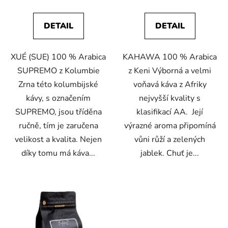
t
ů
DETAIL
DETAIL
XUÉ (SUE) 100 % Arabica
KAHAWA 100 % Arabica
SUPREMO z Kolumbie
z Keni Výborná a velmi
Zrna této kolumbijské
voňavá káva z Afriky
kávy, s označením
nejvyšší kvality s
SUPREMO, jsou tříděna
klasifikací AA. Její
ručně, tím je zaručena
výrazné aroma připomíná
velikost a kvalita. Nejen
vůni růží a zelených
díky tomu má káva...
jablek. Chuť je...