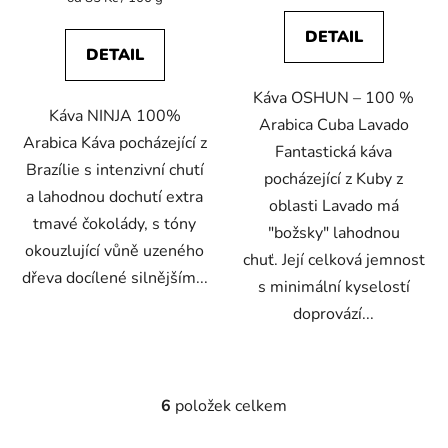
cena:
DETAIL
DETAIL
Káva OSHUN – 100 %
Káva NINJA 100%
Arabica Cuba Lavado
Arabica Káva pocházející z
Fantastická káva
Brazílie s intenzivní chutí
pocházející z Kuby z
a lahodnou dochutí extra
oblasti Lavado má
tmavé čokolády, s tóny
"božsky" lahodnou
okouzlující vůně uzeného
chuť. Její celková jemnost
dřeva docílené silnějším...
s minimální kyselostí
doprovází...
6
položek celkem
O
v