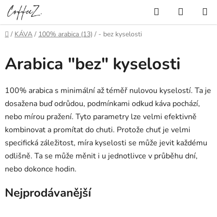
Přejít
Hledat
NÁKUP
na
KOŠÍK
obsah
Domů
/
KÁVA
/
100% arabica (13)
/
- bez kyselosti
Arabica "bez" kyselosti
100% arabica s minimální až téměř nulovou kyselostí. Ta je
dosažena buď odrůdou, podmínkami odkud káva pochází,
nebo mírou pražení. Tyto parametry lze velmi efektivně
kombinovat a promítat do chuti. Protože chuť je velmi
specifická záležitost, míra kyselosti se může jevit každému
odlišně. Ta se může měnit i u jednotlivce v průběhu dní,
nebo dokonce hodin.
Nejprodávanější