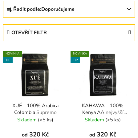
Ř
Řadit podle:
Doporučujeme
a
z
e
OTEVŘÍT FILTR
n
í
V
p
NOVINKA
NOVINKA
ý
r
TIP
TIP
p
o
i
d
s
u
p
k
r
t
XUÉ – 100% Arabica
KAHAWA – 100%
o
ů
Colombia
Supremo
Kenya AA
nejvyšší
d
klasifikace
Skladem
(>5 ks)
Skladem
(>5 ks)
u
k
320 Kč
320 Kč
od
od